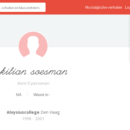
Nostalgische verhalen
Log
kilian soesman
Kent 0 personen
NA
Woont in -
Aloysiuscollege
Den Haag
1998 - 2001