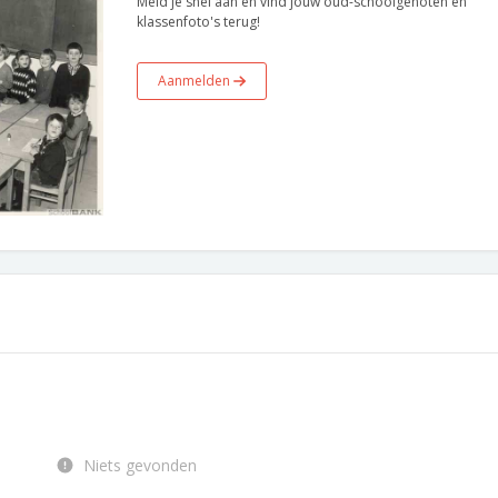
Meld je snel aan en vind jouw oud-schoolgenoten en
klassenfoto's terug!
Aanmelden
Niets gevonden