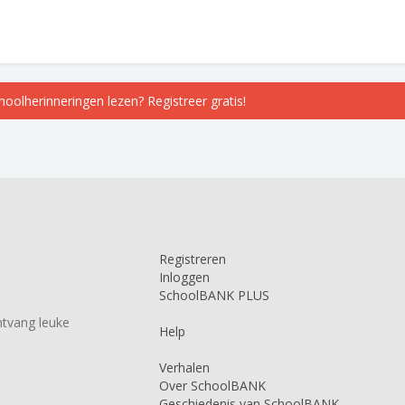
choolherinneringen lezen? Registreer gratis!
Registreren
Inloggen
SchoolBANK PLUS
tvang leuke
Help
Verhalen
Over SchoolBANK
Geschiedenis van SchoolBANK