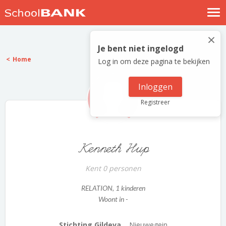
Nostalgische verhalen
×
Log in
Je bent niet ingelogd
Home
Log in om deze pagina te bekijken
Meld je gratis aan
Help
Inloggen
Registreer
Kenneth Hup
Kent 0 personen
RELATION
, 1 kinderen
Woont in -
Stichting Gildeva...
Nieuwegein