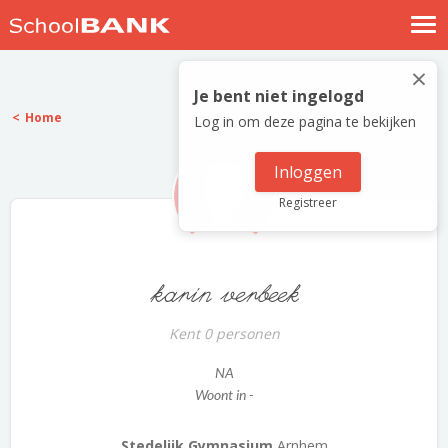
Nostalgische verhalen
×
Log in
Je bent niet ingelogd
Home
Log in om deze pagina te bekijken
Meld je gratis aan
Help
Inloggen
Registreer
karin verbeek
Kent 0 personen
NA
Woont in -
Stedelijk Gymnasium
Arnhem