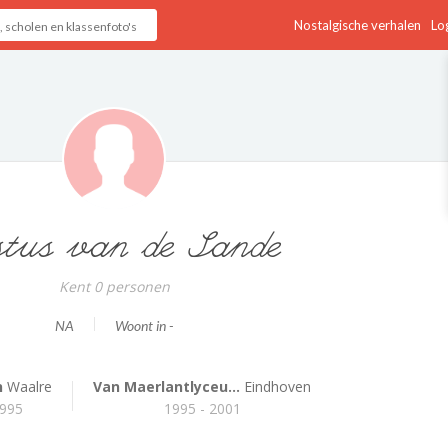
Nostalgische verhalen
Log
stus van de Sande
Kent 0 personen
NA
Woont in -
n
Waalre
Van Maerlantlyceu...
Eindhoven
1995
1995 - 2001