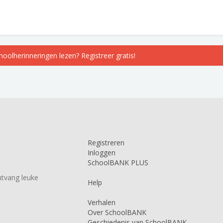
choolherinneringen lezen? Registreer gratis!
Registreren
Inloggen
SchoolBANK PLUS
tvang leuke
Help
Verhalen
Over SchoolBANK
Geschiedenis van SchoolBANK