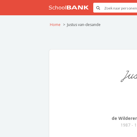
Home
Justus van-desande
Ju
de Wildere
1987 - 