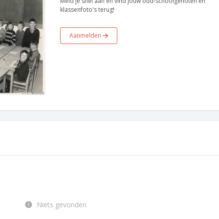
Meld je snel aan en vind jouw oud-schoolgenoten en
klassenfoto's terug!
Aanmelden
Niets gevonden