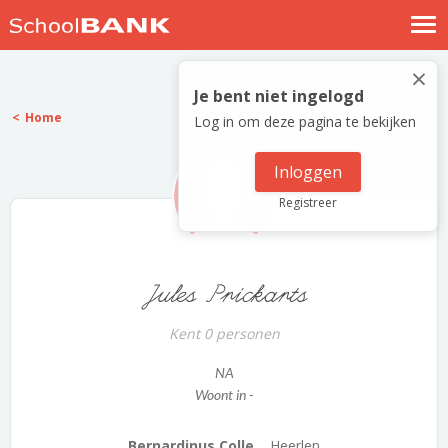
Nostalgische verhalen
×
Log in
Je bent niet ingelogd
Home
Log in om deze pagina te bekijken
Meld je gratis aan
Help
Inloggen
Registreer
Jules Prickarts
Kent 0 personen
NA
Woont in -
Bernardinus Colle...
Heerlen