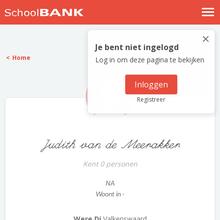
Nostalgische verhalen
×
Log in
Je bent niet ingelogd
Home
Log in om deze pagina te bekijken
Meld je gratis aan
Help
Inloggen
Registreer
Judith van de Meerakker
Kent 0 personen
NA
Woont in -
Were Di
Valkenswaard