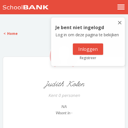
Nostalgische verhalen
×
Log in
Je bent niet ingelogd
Home
Log in om deze pagina te bekijken
Meld je gratis aan
Help
Inloggen
Registreer
Judith Kolen
Kent 0 personen
NA
Woont in -