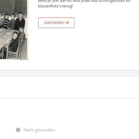
Meld je snel aan en vind jouw oud-schoolgenoten en
klassenfoto's terug!
Aanmelden
Niets gevonden