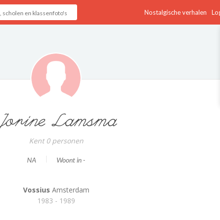
Nostalgische verhalen
Log
Jorine Lamsma
Kent 0 personen
NA
Woont in -
Vossius
Amsterdam
1983 - 1989