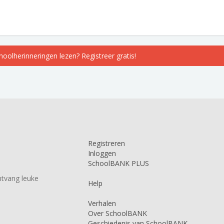
choolherinneringen lezen? Registreer gratis!
Registreren
Inloggen
SchoolBANK PLUS
tvang leuke
Help
Verhalen
Over SchoolBANK
Geschiedenis van SchoolBANK