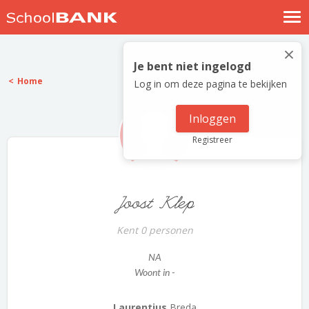
Nostalgische verhalen
×
Log in
Je bent niet ingelogd
Home
Log in om deze pagina te bekijken
Meld je gratis aan
Help
Inloggen
Registreer
Joost Klep
Kent 0 personen
NA
Woont in -
Laurentius
Breda