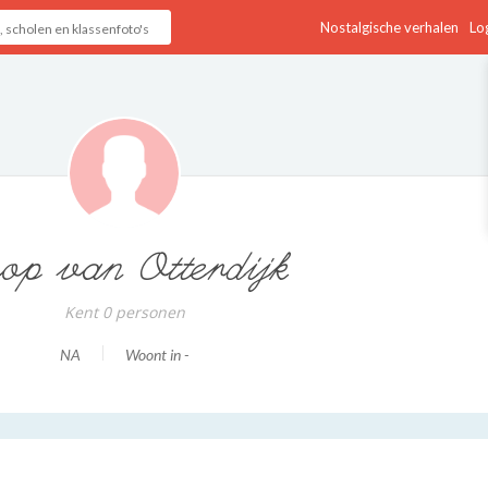
Nostalgische verhalen
Log
op van Otterdijk
Kent 0 personen
NA
Woont in -