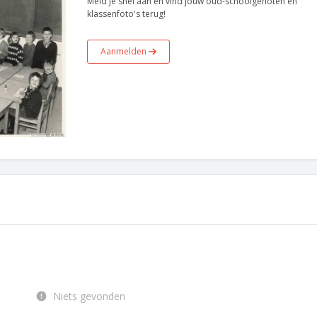
Meld je snel aan en vind jouw oud-schoolgenoten en
klassenfoto's terug!
Aanmelden
Niets gevonden