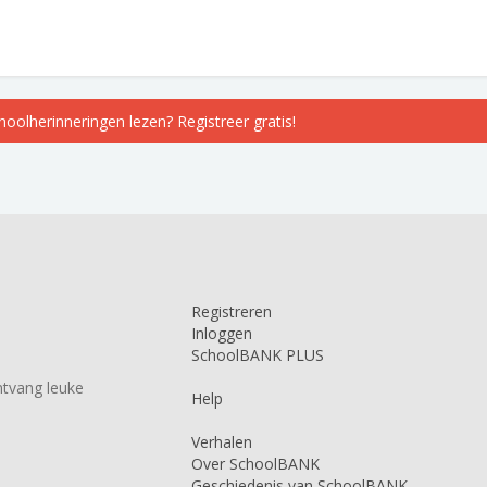
choolherinneringen lezen? Registreer gratis!
Registreren
Inloggen
SchoolBANK PLUS
tvang leuke
Help
Verhalen
Over SchoolBANK
Geschiedenis van SchoolBANK