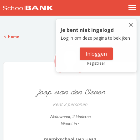
Nostalgische verhalen
×
Log in
Je bent niet ingelogd
Home
Log in om deze pagina te bekijken
Meld je gratis aan
Help
Inloggen
Registreer
Joop van den Oever
Kent 2 personen
Weduwnaar
, 2 kinderen
Woont in -
marnixschool
Den Haag