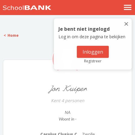
Nostalgische verhalen
×
Log in
Je bent niet ingelogd
Home
Log in om deze pagina te bekijken
Meld je gratis aan
Help
Inloggen
Registreer
Jon Kuiper
Kent 4 personen
NA
Woont in -
Carolus Clusius C...
Zwolle