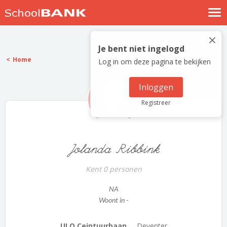
Nostalgische verhalen
×
Log in
Je bent niet ingelogd
Home
Log in om deze pagina te bekijken
Meld je gratis aan
Help
Inloggen
Registreer
Jolanda Ribbink
Kent 0 personen
NA
Woont in -
ULO Ceintuurbaan ...
Deventer