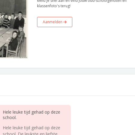
Meld je snel aan en vind jouw oud-schoolgenoten en
klassenfoto's terug!
Aanmelden
Hele leuke tijd gehad op deze
school.
Hele leuke tijd gehad op deze
school. De leukste en liefste