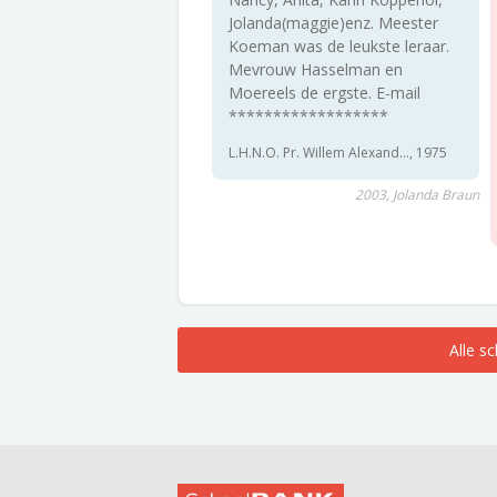
Jolanda(maggie)enz. Meester
Koeman was de leukste leraar.
Mevrouw Hasselman en
Moereels de ergste. E-mail
******************
L.H.N.O. Pr. Willem Alexand..., 1975
2003, Jolanda Braun
Alle s