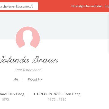
Nostalgische verhalen
Log
Jolanda Braun
Kent 0 personen
NA
Woont in -
hool
Den Haag
L.H.N.O. Pr. Will...
Den Haag
- 1975
1975 - 1980