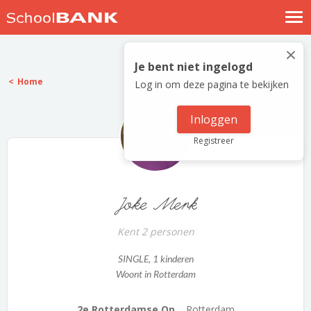
Nostalgische verhalen
×
Log in
Je bent niet ingelogd
Home
Log in om deze pagina te bekijken
Meld je gratis aan
Help
Inloggen
Registreer
Joke Merk
Kent 2 personen
SINGLE
, 1 kinderen
Woont in Rotterdam
2e Rotterdamse Op...
Rotterdam