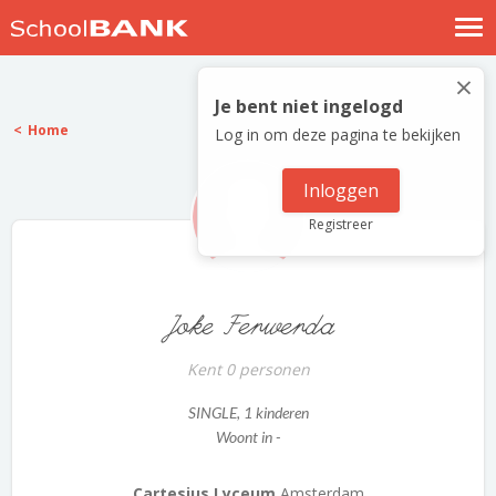
Nostalgische verhalen
×
Log in
Je bent niet ingelogd
Home
Log in om deze pagina te bekijken
Meld je gratis aan
Help
Inloggen
Registreer
Joke Ferwerda
Kent 0 personen
SINGLE
, 1 kinderen
Woont in -
Cartesius Lyceum
Amsterdam