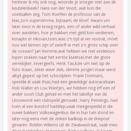
herinner ik mij ook nog, woonde je vroeger niet aan de
keutelenbeek? Hans van der Voort, wat kon die
voetballen zeg. Tom Roeffen de professor van de
klas,zo'n superslimme, bijnaam; de kloef. Kwam um
later eens in de kroeg tegen, een of ander wild verhaal
over aandelen, hoe je bakken met geld kon verdienen,
ksnapte er niksvan,toen,was z'n tijd al ver vooruit, moet
nou wel binnen zijn of zwerft ie met z'n grote schip over
de oceaan? Jan Romme,wat hebben we niet eindeloos
lopen zoeken naar het eerste kivietsei,met die grote
verrekijker, tevergeefs. Henk Tax,kzie um niet op de
foto staan, zeker weer ziek, slimme jongen maar werd
altijd gepest op het schoolplein. Frank Dormans,
speelde ik vaak thuis,had een geweldige autoracebaan.
Rob Walter en Lou Wantjes, we hebben nog eff een of
ander soort Club gehad en met het labeltje van de
Unoxworst een clubspeld gemaakt. Harry Pennings, had
toen al een kunstof hartklep,vaak meegespeeld in die
ouwe bakkers Volkswagenbus die in hun tuin stond en
later nog eens met de zinken badkuip in de driepoel
gevaren. Robbin Willems uit de Zwaluwstraat, vaak mee
door Danikerbos gezworven. Bert Leufkens, ik kwam