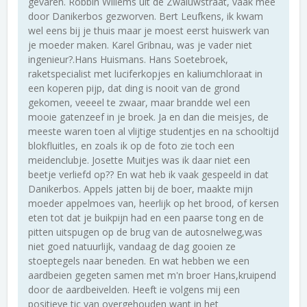
gevaren. Robbin Willems uit de Zwaluwstraat, vaak mee
door Danikerbos gezworven. Bert Leufkens, ik kwam
wel eens bij je thuis maar je moest eerst huiswerk van
je moeder maken. Karel Gribnau, was je vader niet
ingenieur?.Hans Huismans. Hans Soetebroek,
raketspecialist met luciferkopjes en kaliumchloraat in
een koperen pijp, dat ding is nooit van de grond
gekomen, veeeel te zwaar, maar brandde wel een
mooie gatenzeef in je broek. Ja en dan die meisjes, de
meeste waren toen al vlijtige studentjes en na schooltijd
blokfluitles, en zoals ik op de foto zie toch een
meidenclubje. Josette Muitjes was ik daar niet een
beetje verliefd op?? En wat heb ik vaak gespeeld in dat
Danikerbos. Appels jatten bij de boer, maakte mijn
moeder appelmoes van, heerlijk op het brood, of kersen
eten tot dat je buikpijn had en een paarse tong en de
pitten uitspugen op de brug van de autosnelweg,was
niet goed natuurlijk, vandaag de dag gooien ze
stoeptegels naar beneden. En wat hebben we een
aardbeien gegeten samen met m'n broer Hans,kruipend
door de aardbeivelden. Heeft ie volgens mij een
positieve tic van overgehouden want in het