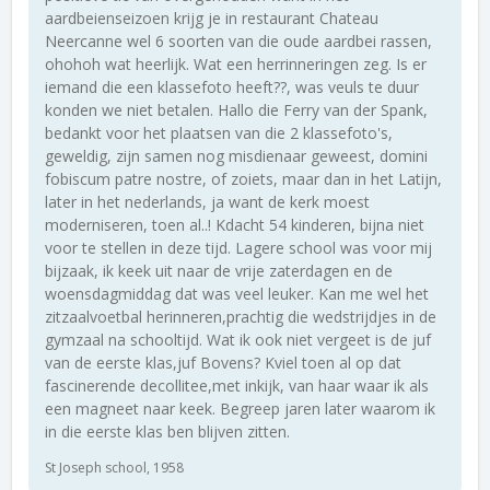
aardbeienseizoen krijg je in restaurant Chateau
Neercanne wel 6 soorten van die oude aardbei rassen,
ohohoh wat heerlijk. Wat een herrinneringen zeg. Is er
iemand die een klassefoto heeft??, was veuls te duur
konden we niet betalen. Hallo die Ferry van der Spank,
bedankt voor het plaatsen van die 2 klassefoto's,
geweldig, zijn samen nog misdienaar geweest, domini
fobiscum patre nostre, of zoiets, maar dan in het Latijn,
later in het nederlands, ja want de kerk moest
moderniseren, toen al..! Kdacht 54 kinderen, bijna niet
voor te stellen in deze tijd. Lagere school was voor mij
bijzaak, ik keek uit naar de vrije zaterdagen en de
woensdagmiddag dat was veel leuker. Kan me wel het
zitzaalvoetbal herinneren,prachtig die wedstrijdjes in de
gymzaal na schooltijd. Wat ik ook niet vergeet is de juf
van de eerste klas,juf Bovens? Kviel toen al op dat
fascinerende decollitee,met inkijk, van haar waar ik als
een magneet naar keek. Begreep jaren later waarom ik
in die eerste klas ben blijven zitten.
St Joseph school, 1958