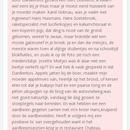
wel eens bij je thuis maar je moest eerst huiswerk van
je moeder maken. Karel Gribnau, was je vader niet
ingenieur?.Hans Huismans. Hans Soetebroek,
raketspecialist met luciferkopjes en kaliumchloraat in
een koperen pijp, dat ding is nooit van de grond
gekomen, veeeel te zwaar, maar brandde wel een
mooie gatenzeef in je broek. Ja en dan die meisjes, de
meeste waren toen al vlijtige studentjes en na schooltijd
blokfluitles, en zoals ik op de foto zie toch een
meidenclubje. Josette Muitjes was ik daar niet een
beetje verliefd op?? En wat heb ik vaak gespeeld in dat
Danikerbos. Appels jatten bij de boer, maakte mijn
moeder appelmoes van, heerlijk op het brood, of kersen
eten tot dat je buikpijn had en een paarse tong en de
pitten uitspugen op de brug van de autosnelweg,was
niet goed natuurlijk, vandaag de dag gooien ze
stoeptegels naar beneden. En wat hebben we een
aardbeien gegeten samen met m'n broer Hans,kruipend
door de aardbeivelden. Heeft ie volgens mij een
positieve tic van overgehouden want in het
aardbeienseizoen krijg je in restaurant Chateau