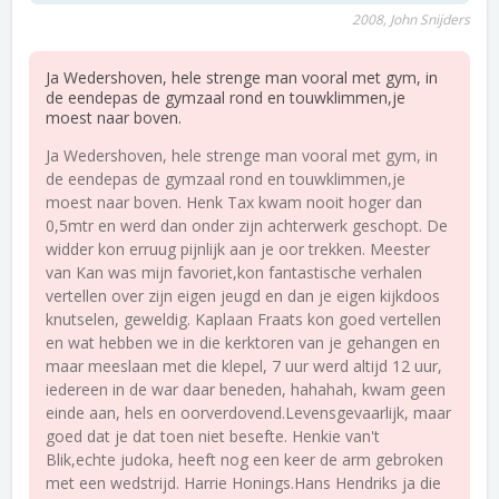
2008, John Snijders
Ja Wedershoven, hele strenge man vooral met gym, in
de eendepas de gymzaal rond en touwklimmen,je
moest naar boven.
Ja Wedershoven, hele strenge man vooral met gym, in
de eendepas de gymzaal rond en touwklimmen,je
moest naar boven. Henk Tax kwam nooit hoger dan
0,5mtr en werd dan onder zijn achterwerk geschopt. De
widder kon erruug pijnlijk aan je oor trekken. Meester
van Kan was mijn favoriet,kon fantastische verhalen
vertellen over zijn eigen jeugd en dan je eigen kijkdoos
knutselen, geweldig. Kaplaan Fraats kon goed vertellen
en wat hebben we in die kerktoren van je gehangen en
maar meeslaan met die klepel, 7 uur werd altijd 12 uur,
iedereen in de war daar beneden, hahahah, kwam geen
einde aan, hels en oorverdovend.Levensgevaarlijk, maar
goed dat je dat toen niet besefte. Henkie van't
Blik,echte judoka, heeft nog een keer de arm gebroken
met een wedstrijd. Harrie Honings.Hans Hendriks ja die