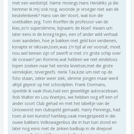
met een wedstrijd. Harrie Honings.Hans Hendriks ja die
herinner ik mij ook nog, woonde je vroeger niet aan de
keutelenbeek? Hans van der Voort, wat kon die
voetballen zeg. Tom Roeffen de professor van de
klas,zo'n superslimme, bijnaam; de kloef. Kwam um
later eens in de kroeg tegen, een of ander wild verhaal
over aandelen, hoe je bakken met geld kon verdienen,
ksnapte er niksvan,toen,was z'n tijd al ver vooruit, moet
nou wel binnen zijn of zwerft ie met z'n grote schip over
de oceaan? Jan Romme,wat hebben we niet eindeloos
lopen zoeken naar het eerste kivietsei,met die grote
verrekijker, tevergeefs. Henk Tax,kzie um niet op de
foto staan, zeker weer ziek, slimme jongen maar werd
altijd gepest op het schoolplein. Frank Dormans,
speelde ik vaak thuis,had een geweldige autoracebaan.
Rob Walter en Lou Wantjes, we hebben nog eff een of
ander soort Club gehad en met het labeltje van de
Unoxworst een clubspeld gemaakt. Harry Pennings, had
toen al een kunstof hartklep,vaak meegespeeld in die
ouwe bakkers Volkswagenbus die in hun tuin stond en
later nog eens met de zinken badkuip in de driepoel