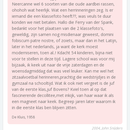
Neercanne wel 6 soorten van die oude aardbei rassen,
ohohoh wat heerlijk. Wat een herrinneringen zeg. Is er
iemand die een klassefoto heeft??, was veuls te duur
konden we niet betalen. Hallo die Ferry van der Spank,
bedankt voor het plaatsen van die 2 klassefoto's,
geweldig, zijn samen nog misdienaar geweest, domini
fobiscum patre nostre, of zoiets, maar dan in het Latijn,
later in het nederlands, ja want de kerk moest
moderniseren, toen al..! Kdacht 54 kinderen, bijna niet
voor te stellen in deze tijd. Lagere school was voor mij
bijzaak, ik keek uit naar de vrije zaterdagen en de
woensdagmiddag dat was veel leuker. Kan me wel het
zitzaalvoetbal herinneren,prachtig die wedstrijdjes in de
gymzaal na schooltijd. Wat ik ook niet vergeet is de juf
van de eerste klas,juf Bovens? Kviel toen al op dat
fascinerende decollitee,met inkijk, van haar waar ik als
een magneet naar keek. Begreep jaren later waarom ik
in die eerste klas ben blijven zitten.
De Kluis, 1958
2004, John Snijders