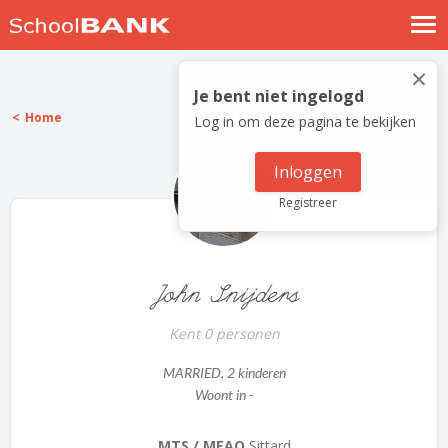
Nostalgische verhalen
×
Log in
Je bent niet ingelogd
Home
Log in om deze pagina te bekijken
Meld je gratis aan
Help
Inloggen
Registreer
John Snijders
Kent 0 personen
MARRIED
, 2 kinderen
Woont in -
MTS / MEAO
Sittard