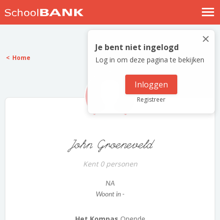
Nostalgische verhalen
×
Log in
Je bent niet ingelogd
Home
Log in om deze pagina te bekijken
Meld je gratis aan
Help
Inloggen
Registreer
John Groeneveld
Kent 0 personen
NA
Woont in -
Het Kompas
Opende