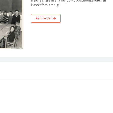
Meld je snel aan en vind jouw oud-schoolgenoten en
klassenfoto's terug!
Aanmelden