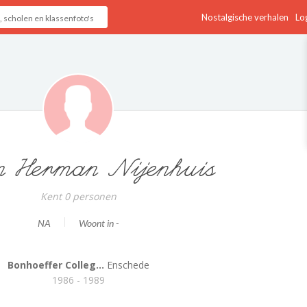
Nostalgische verhalen
Log
n Herman Nijenhuis
Kent 0 personen
NA
Woont in -
Bonhoeffer Colleg...
Enschede
1986 - 1989