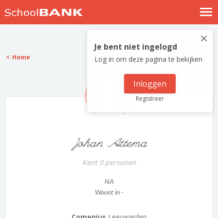
Nostalgische verhalen
×
Log in
Je bent niet ingelogd
Home
Log in om deze pagina te bekijken
Meld je gratis aan
Help
Inloggen
Registreer
Johan Attema
Kent 0 personen
NA
Woont in -
Comenius
Leeuwarden