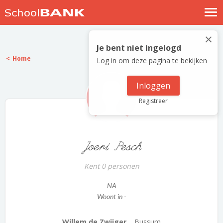
Nostalgische verhalen
×
Log in
Je bent niet ingelogd
Home
Log in om deze pagina te bekijken
Meld je gratis aan
Help
Inloggen
Registreer
Joeri Pesch
Kent 0 personen
NA
Woont in -
Willem de Zwijger...
Bussum