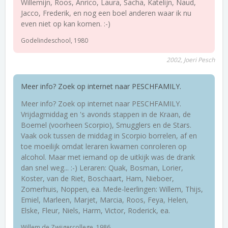
Willemijn, Roos, Anrico, Laura, Sacha, Katelijn, Naud,
Jacco, Frederik, en nog een boel anderen waar ik nu
even niet op kan komen. :-)
Godelindeschool, 1980
2002, Joeri Pesch
Meer info? Zoek op internet naar PESCHFAMILY.
Meer info? Zoek op internet naar PESCHFAMILY.
Vrijdagmiddag en 's avonds stappen in de Kraan, de
Boemel (voorheen Scorpio), Smugglers en de Stars.
Vaak ook tussen de middag in Scorpio borrelen, af en
toe moeilijk omdat leraren kwamen conroleren op
alcohol. Maar met iemand op de uitkijk was de drank
dan snel weg... :-) Leraren: Quak, Bosman, Lorier,
Koster, van de Riet, Boschaart, Ham, Nieboer,
Zomerhuis, Noppen, ea. Mede-leerlingen: Willem, Thijs,
Emiel, Marleen, Marjet, Marcia, Roos, Feya, Helen,
Elske, Fleur, Niels, Harm, Victor, Roderick, ea.
Willem de Zwijgercollege, 1986