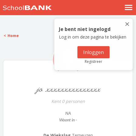
Nostalgische verhalen
×
Log in
Je bent niet ingelogd
Home
Log in om deze pagina te bekijken
Meld je gratis aan
Help
Inloggen
Registreer
jo xxxxxxxxxxxxxxx
Kent 0 personen
NA
Woont in -
De Wiekslag
Terneuzen