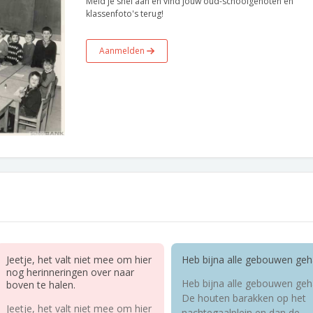
Meld je snel aan en vind jouw oud-schoolgenoten en
klassenfoto's terug!
Aanmelden
Jeetje, het valt niet mee om hier
Heb bijna alle gebouwen geh
nog herinneringen over naar
Heb bijna alle gebouwen geh
boven te halen.
De houten barakken op het
Jeetje, het valt niet mee om hier
nachtegaalplein en dan de