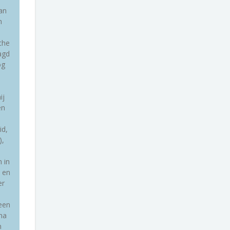
an
n
che
agd
og
ij
en
id,
),
,
 in
. en
er
een
na
n