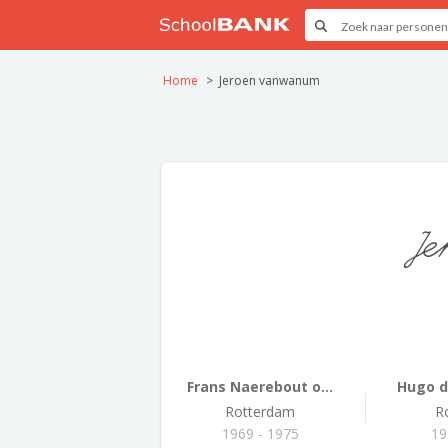
Home
Jeroen vanwanum
Je
Frans Naerebout o...
Hugo de
Rotterdam
R
1969 - 1975
19