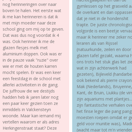
nog herinneringen over naar
gymlessen op het grasveld a
boven te halen. Het eerste wat
de overkant en dan oppasse
ik me kan herinneren is dat ik
dat je niet in de hondenshit
met mijn moeder naar deze
trapte. De juiste chronologis
school ging om mij op te geven.
volgorde is een beetje verva
Dat was dus nog voordat ik 4
maar ik herinner me zeker n
was. Ook herinner ik me de
leraren als van Rijssel
glazen flesjes melk met
(natuurkunde, zeilen en door
aluminium doppen. Ook was er
glazen tafel gezakt, waarna h
in de pauze vaak "ruzie" over
ons trots het stuk glas liet zi
wie er met de houten karren
wat in zijn achterwerk had
mocht spelen. Er was een keer
gezeten), Bijleveld (handarbe
een feestdag in de school met
ook bekend als pierre crayon
allerlei activiteiten in de gang.
Mak (Nederlands), Bruyenne
De juffrouw die we destijds
Kant, de Bruin, Liukku (de vim
hadden heb ik jaren later nog
zijn aquariums met plantjes..
een paar keer gezien toen ze
zijn fantastische verhalen ov
inmiddels in Valckensteyn
het finse leger die pang pang
woonde. Maar kan iemand mij
moesten roepen omdat er g
vertellen waarom er als adres
geld voor munitie was), Mad
Herkingenstraat staat? Deze
(wacht maar tot m'n vriende