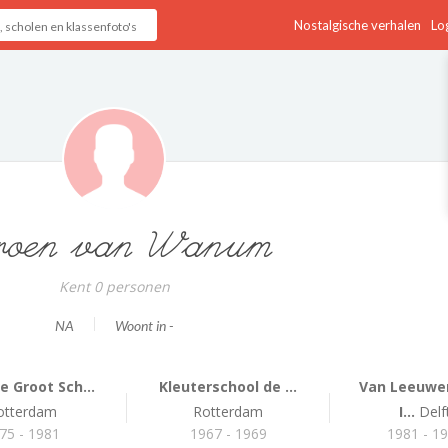
Nostalgische verhalen
Log
roen van Wanum
Kent 0 personen
NA
Woont in -
 Groot Sch...
Kleuterschool de ...
Van Leeuwe
otterdam
Rotterdam
I...
Delf
75 - 1981
1967 - 1969
1981 - 1