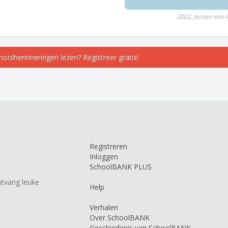
2002, Jeroen van
choolherinneringen lezen? Registreer gratis!
Registreren
Inloggen
SchoolBANK PLUS
tvang leuke
Help
Verhalen
Over SchoolBANK
Geschiedenis van SchoolBANK