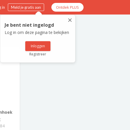
Ontdek PLUS
 in
Meld je gratis aan
×
Je bent niet ingelogd
Log in om deze pagina te bekijken
Inloggen
Registreer
nhoek
t
984