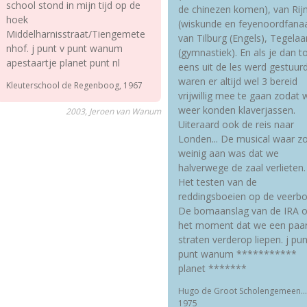
school stond in mijn tijd op de
de chinezen komen), van Rij
hoek
(wiskunde en feyenoordfanaa
Middelharnisstraat/Tiengemete
van Tilburg (Engels), Tegelaa
nhof. j punt v punt wanum
(gymnastiek). En als je dan t
apestaartje planet punt nl
eens uit de les werd gestuur
waren er altijd wel 3 bereid
Kleuterschool de Regenboog, 1967
vrijwillig mee te gaan zodat 
weer konden klaverjassen.
2003, Jeroen van Wanum
Uiteraard ook de reis naar
Londen... De musical waar z
weinig aan was dat we
halverwege de zaal verlieten.
Het testen van de
reddingsboeien op de veerbo
De bomaanslag van de IRA 
het moment dat we een paa
straten verderop liepen. j pun
punt wanum ***********
planet *******
Hugo de Groot Scholengemeen...
1975