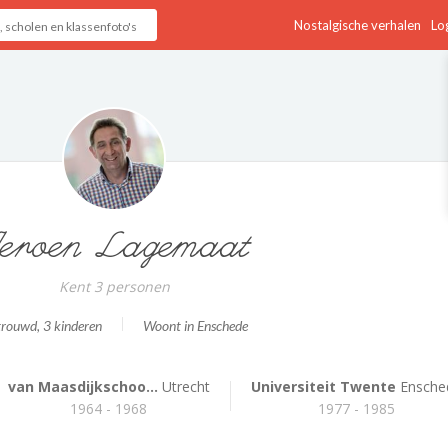
Nostalgische verhalen
Log
eroen Lagemaat
Kent 3 personen
trouwd
, 3 kinderen
Woont in Enschede
van Maasdijkschoo...
Utrecht
Universiteit Twente
Ensche
1964 - 1968
1977 - 1985