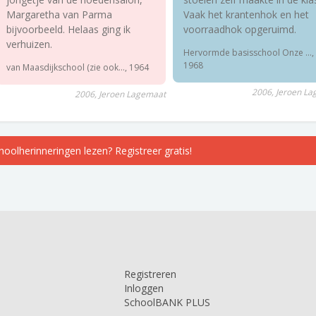
Margaretha van Parma
Vaak het krantenhok en het
bijvoorbeeld. Helaas ging ik
voorraadhok opgeruimd.
verhuizen.
Hervormde basisschool Onze ...,
1968
van Maasdijkschool (zie ook..., 1964
2006, Jeroen L
2006, Jeroen Lagemaat
choolherinneringen lezen? Registreer gratis!
Registreren
Inloggen
SchoolBANK PLUS