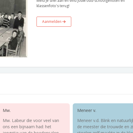
Meld je snel aan en vind jouw oud-schoolgenoten en
klassenfoto's terug!
Aanmelden
Mw.
Meneer v.
Mw. Labeur die voor veel van
Meneer v.d. Blink en natuurlij
ons een bijnaam had: het
de meester die trouwde en zi
jongetje van de hoedensalon,
stoelen zelf maakte in de kla