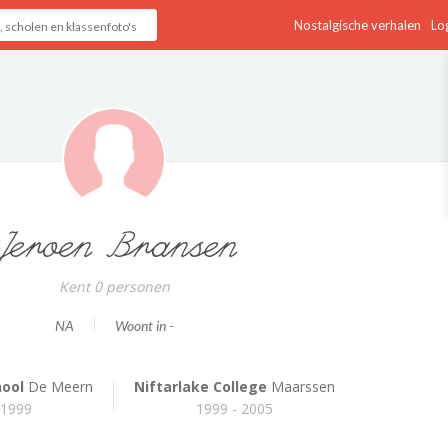
Nostalgische verhalen
Log
Jeroen Bransen
Kent 0 personen
NA
Woont in -
hool
De Meern
Niftarlake College
Maarssen
 1999
1999 - 2005