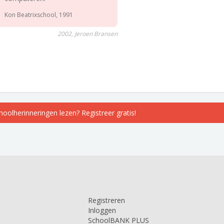
Kon Beatrixschool, 1991
2002, Jeroen Bransen
choolherinneringen lezen? Registreer gratis!
Registreren
Inloggen
SchoolBANK PLUS