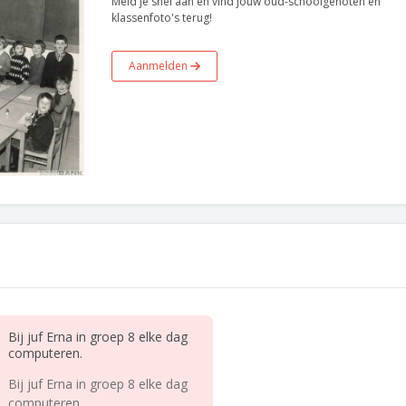
Meld je snel aan en vind jouw oud-schoolgenoten en
klassenfoto's terug!
Aanmelden
Bij juf Erna in groep 8 elke dag
computeren.
Bij juf Erna in groep 8 elke dag
computeren.