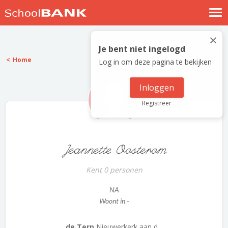
Nostalgische verhalen
×
Log in
Je bent niet ingelogd
Home
Log in om deze pagina te bekijken
Meld je gratis aan
Help
Inloggen
Registreer
Jeannette Oosterom
Kent 0 personen
NA
Woont in -
de Terp
Nieuwerkerk aan d...