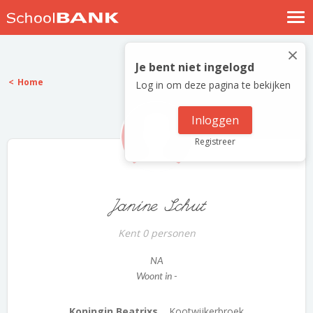
Nostalgische verhalen
×
Log in
Je bent niet ingelogd
Home
Log in om deze pagina te bekijken
Meld je gratis aan
Help
Inloggen
Registreer
Janine Schut
Kent 0 personen
NA
Woont in -
Koningin Beatrixs...
Kootwijkerbroek