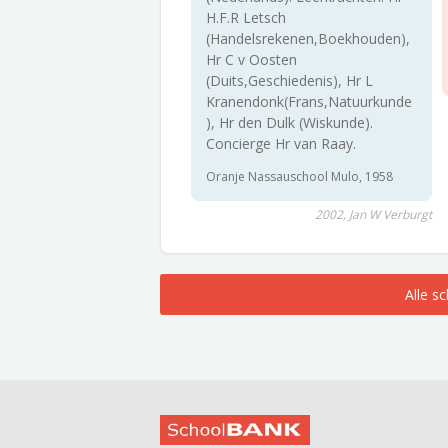
H.F.R Letsch
(Handelsrekenen,Boekhouden),
Hr C v Oosten
(Duits,Geschiedenis), Hr L
Kranendonk(Frans,Natuurkunde
), Hr den Dulk (Wiskunde).
Concierge Hr van Raay.
Oranje Nassauschool Mulo, 1958
2002, Jan W Verburgt
Alle s