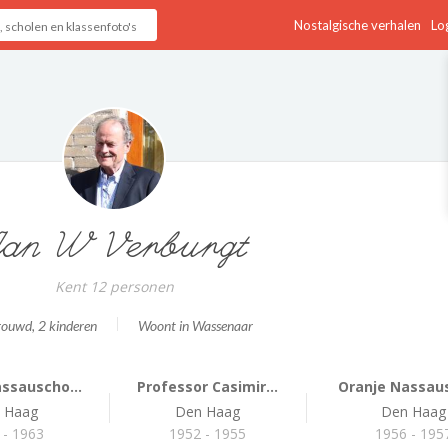
Nostalgische verhalen
Log
Jan W Verburgt
Kent 12 personen
rouwd
, 2 kinderen
Woont in Wassenaar
ssauscho...
Professor Casimir...
Oranje Nassaus
 Haag
Den Haag
Den Haag
 - 1963
1952 - 1955
1956 - 195