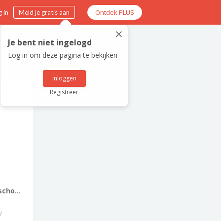
Ontdek PLUS
 in
Meld je gratis aan
×
Je bent niet ingelogd
Log in om deze pagina te bekijken
Inloggen
Registreer
cho...
7