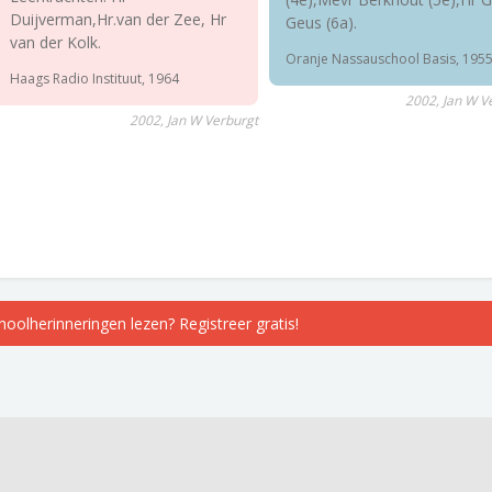
Duijverman,Hr.van der Zee, Hr
Geus (6a).
van der Kolk.
Oranje Nassauschool Basis, 195
Haags Radio Instituut, 1964
2002, Jan W V
2002, Jan W Verburgt
choolherinneringen lezen? Registreer gratis!