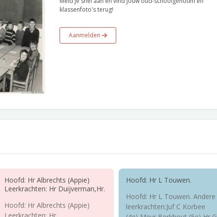
Meld je snel aan en vind jouw oud-schoolgenoten en
klassenfoto's terug!
Aanmelden
Hoofd: Hr Albrechts (Appie)
Hoofd: Hr L Touwen.
Leerkrachten: Hr Duijverman,Hr.
Hoofd: Hr L Touwen. Andere
Hoofd: Hr Albrechts (Appie)
leerkrachten:Juf C Korbee
Leerkrachten: Hr
(4e),Mevr Berkhout (5e),Hr G