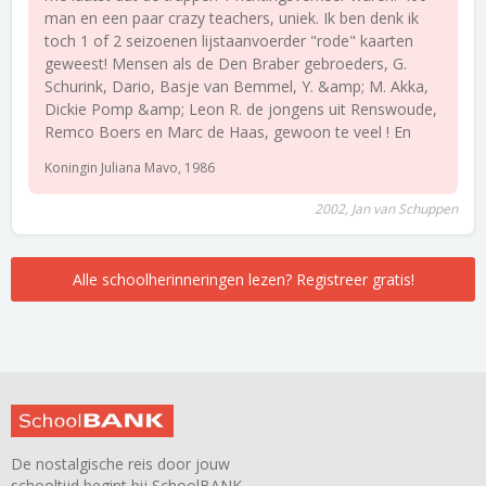
man en een paar crazy teachers, uniek. Ik ben denk ik
toch 1 of 2 seizoenen lijstaanvoerder "rode" kaarten
geweest! Mensen als de Den Braber gebroeders, G.
Schurink, Dario, Basje van Bemmel, Y. &amp; M. Akka,
Dickie Pomp &amp; Leon R. de jongens uit Renswoude,
Remco Boers en Marc de Haas, gewoon te veel ! En
Koningin Juliana Mavo, 1986
2002, Jan van Schuppen
Alle schoolherinneringen lezen? Registreer gratis!
De nostalgische reis door jouw
schooltijd begint bij SchoolBANK