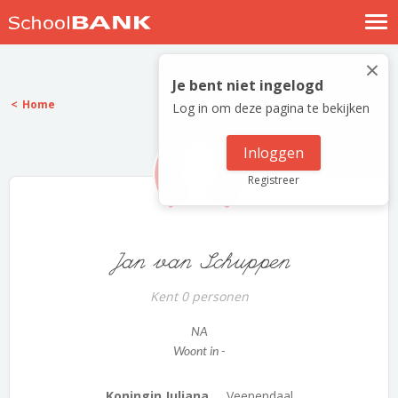
Nostalgische verhalen
×
Log in
Je bent niet ingelogd
Home
Log in om deze pagina te bekijken
Meld je gratis aan
Help
Inloggen
Registreer
Jan van Schuppen
Kent 0 personen
NA
Woont in -
Koningin Juliana ...
Veenendaal