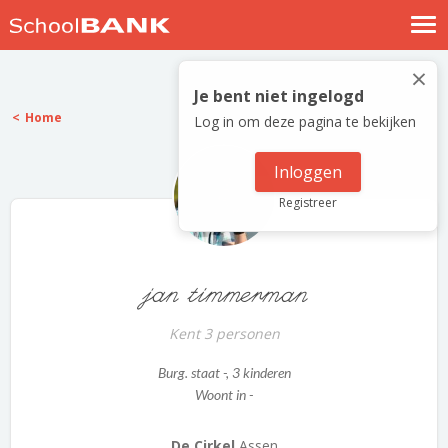
Nostalgische verhalen
×
Log in
Je bent niet ingelogd
Home
Log in om deze pagina te bekijken
Meld je gratis aan
Help
Inloggen
Registreer
jan timmerman
Kent 3 personen
Burg. staat -
, 3 kinderen
Woont in -
De Cirkel
Assen