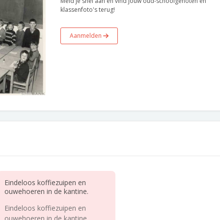
Meld je snel aan en vind jouw oud-schoolgenoten en
klassenfoto's terug!
Aanmelden
Eindeloos koffiezuipen en
ouwehoeren in de kantine.
Eindeloos koffiezuipen en
ouwehoeren in de kantine