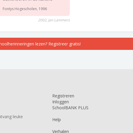
Fontys Hogescholen, 1996
2002, Jan Lammers
choolherinneringen lezen? Registreer gratis!
Registreren
Inloggen
SchoolBANK PLUS
tvang leuke
Help
Verhalen