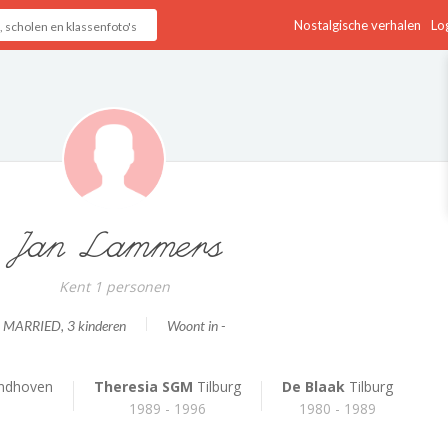
Nostalgische verhalen
Log
Jan Lammers
Kent 1 personen
MARRIED
, 3 kinderen
Woont in -
ndhoven
Theresia SGM
Tilburg
De Blaak
Tilburg
1989 - 1996
1980 - 1989