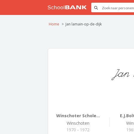
Home
Jan lamain-op-de-dijk
Jan 
Winschoter Schole...
E.J.Bo
Winschoten
Win
1970 - 1972
196