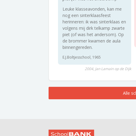
Leuke klasseavonden, kan me
nog een sinterklaasfeest
herinneren: ik was sinterklaas en
volgens mij dirk telkamp zwarte
piet (of was het andersom). Op
de brommer kwamen de aula
binnengereden.
E.J.Boltjesschool, 1965
2004, Jan Lamain op de Dijk
Alle s