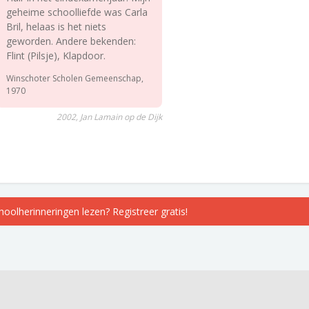
geheime schoolliefde was Carla
Bril, helaas is het niets
geworden. Andere bekenden:
Flint (Pilsje), Klapdoor.
Winschoter Scholen Gemeenschap,
1970
2002, Jan Lamain op de Dijk
choolherinneringen lezen? Registreer gratis!