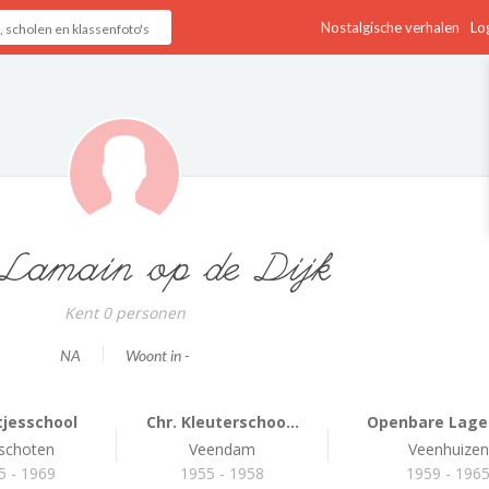
Nostalgische verhalen
Log
Lamain op de Dijk
Kent 0 personen
NA
Woont in -
ltjesschool
Chr. Kleuterschoo...
Openbare Lager
schoten
Veendam
Veenhuizen
5 - 1969
1955 - 1958
1959 - 196