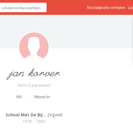
Nostalgische verhalen
Log
jan korver
Kent 0 personen
NA
Woont in -
School Met De Bij...
Zegveld
1976 - 1982