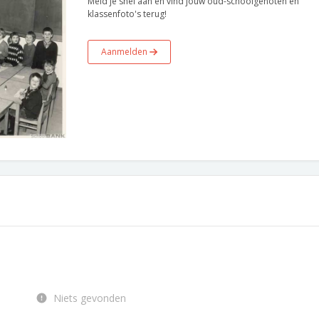
Meld je snel aan en vind jouw oud-schoolgenoten en
klassenfoto's terug!
Aanmelden
Niets gevonden