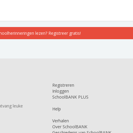
choolherinneringen lezen? Registreer gratis!
Registreren
Inloggen
SchoolBANK PLUS
tvang leuke
Help
Verhalen
Over SchoolBANK
Geschiedenis van SchoolBANK