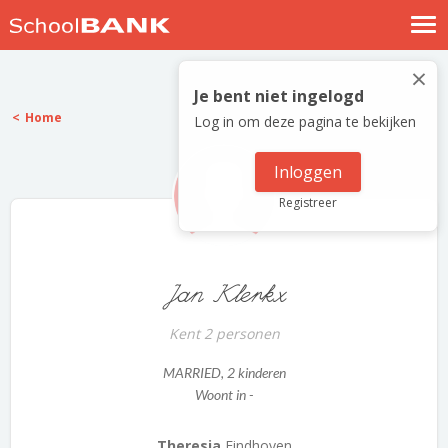
Nostalgische verhalen
×
Log in
Je bent niet ingelogd
Home
Log in om deze pagina te bekijken
Meld je gratis aan
Help
Inloggen
Registreer
Jan Klerkx
Kent 2 personen
MARRIED
, 2 kinderen
Woont in -
Theresia
Eindhoven