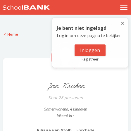
Nostalgische verhalen
×
Log in
Je bent niet ingelogd
Home
Log in om deze pagina te bekijken
Meld je gratis aan
Help
Inloggen
Registreer
Jan Keuken
Kent 28 personen
Samenwonend
, 4 kinderen
Woont in -
Juliana van Stolb...
Enschede