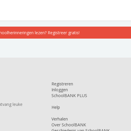
choolherinneringen lezen? Registreer gratis!
Registreren
Inloggen
SchoolBANK PLUS
tvang leuke
Help
Verhalen
Over SchoolBANK
Geschiedenis van SchoolBANK