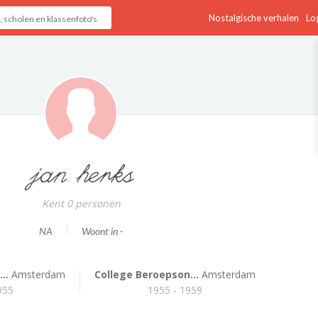
Nostalgische verhalen
Log
jan herks
Kent 0 personen
NA
Woont in -
..
Amsterdam
College Beroepson...
Amsterdam
955
1955 - 1959