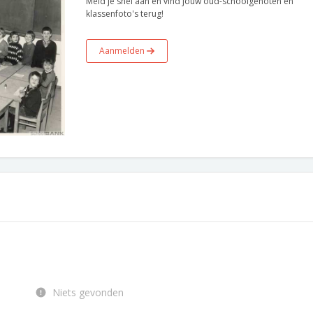
Meld je snel aan en vind jouw oud-schoolgenoten en
klassenfoto's terug!
Aanmelden
Niets gevonden