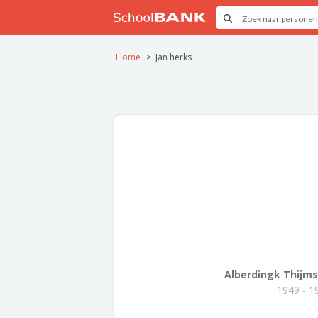
Home
Jan herks
Alberdingk Thijms.
1949 - 1