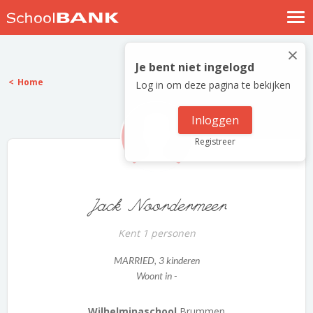
Nostalgische verhalen
×
Log in
Je bent niet ingelogd
Home
Log in om deze pagina te bekijken
Meld je gratis aan
Help
Inloggen
Registreer
Jack Noordermeer
Kent 1 personen
MARRIED
, 3 kinderen
Woont in -
Wilhelminaschool
Brummen