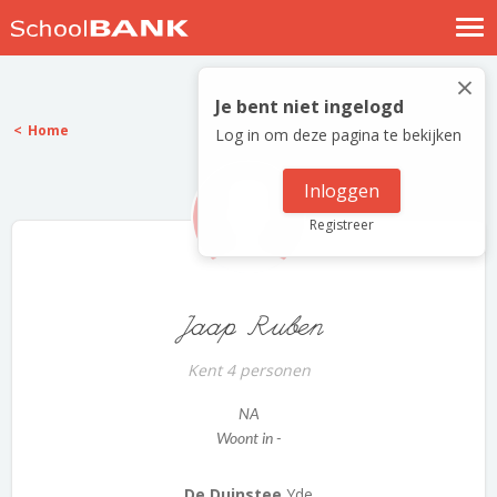
Nostalgische verhalen
×
Log in
Je bent niet ingelogd
Home
Log in om deze pagina te bekijken
Meld je gratis aan
Help
Inloggen
Registreer
Jaap Ruben
Kent 4 personen
NA
Woont in -
De Duinstee
Yde