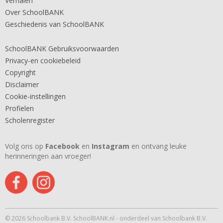
Verhalen
Over SchoolBANK
Geschiedenis van SchoolBANK
SchoolBANK Gebruiksvoorwaarden
Privacy-en cookiebeleid
Copyright
Disclaimer
Cookie-instellingen
Profielen
Scholenregister
Volg ons op
Facebook
en
Instagram
en ontvang leuke
herinneringen aan vroeger!
© 2026 Schoolbank B.V. SchoolBANK.nl - onderdeel van Schoolbank B.V.