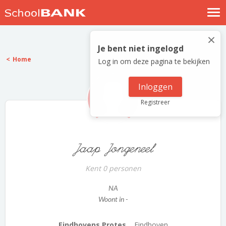
Nostalgische verhalen
×
Log in
Je bent niet ingelogd
Home
Log in om deze pagina te bekijken
Meld je gratis aan
Help
Inloggen
Registreer
Jaap Jongeneel
Kent 0 personen
NA
Woont in -
Eindhovens Protes...
Eindhoven