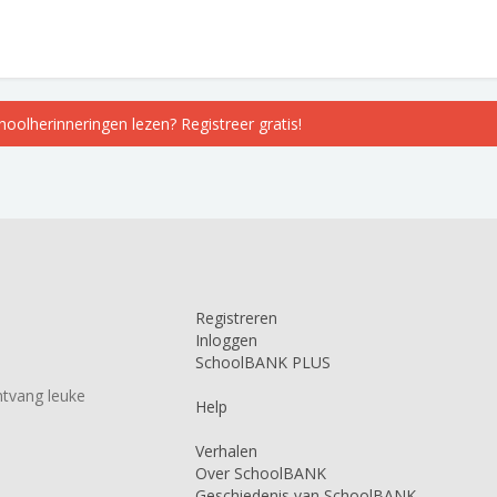
choolherinneringen lezen? Registreer gratis!
Registreren
Inloggen
SchoolBANK PLUS
tvang leuke
Help
Verhalen
Over SchoolBANK
Geschiedenis van SchoolBANK