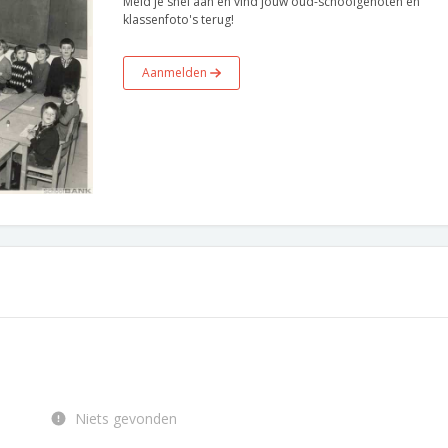
Meld je snel aan en vind jouw oud-schoolgenoten en
klassenfoto's terug!
Aanmelden
Niets gevonden