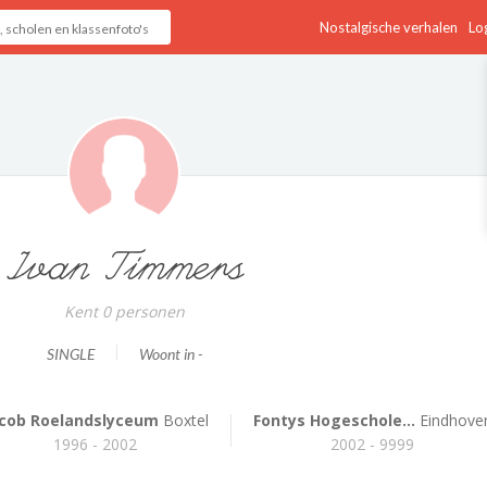
Nostalgische verhalen
Log
Ivan Timmers
Kent 0 personen
SINGLE
Woont in -
acob Roelandslyceum
Boxtel
Fontys Hogeschole...
Eindhove
1996 - 2002
2002 - 9999