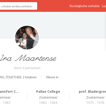
Nostalgische verhalen
Log
Ira Maartense
Kent 0 personen
ING_TOGETHER
, 2 kinderen
Woont in -
nsfort C...
Pallas College
prof. Bladergroe
ermeer
Zoetermeer
Zoetermeer
 - 1983
1983 - 1984
1975 - 1976