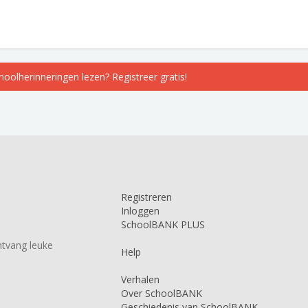
choolherinneringen lezen? Registreer gratis!
Registreren
Inloggen
SchoolBANK PLUS
tvang leuke
Help
Verhalen
Over SchoolBANK
Geschiedenis van SchoolBANK