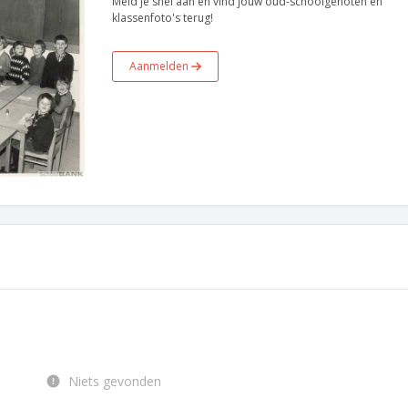
Meld je snel aan en vind jouw oud-schoolgenoten en
klassenfoto's terug!
Aanmelden
Niets gevonden