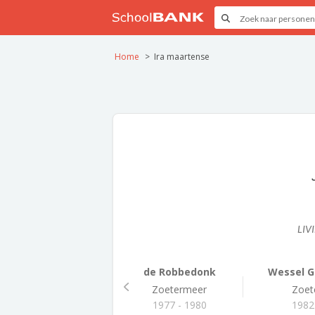
Home
Ira maartense
LIV
de Robbedonk
Wessel Ga
Zoetermeer
Zoet
1977 - 1980
1982