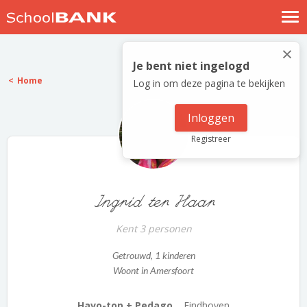
Nostalgische verhalen
×
Log in
Je bent niet ingelogd
Home
Log in om deze pagina te bekijken
Meld je gratis aan
Help
Inloggen
Registreer
Ingrid ter Haar
Kent 3 personen
Getrouwd
, 1 kinderen
Woont in Amersfoort
Havo-top + Pedago...
Eindhoven