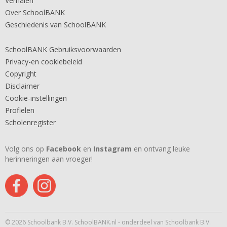
Verhalen
Over SchoolBANK
Geschiedenis van SchoolBANK
SchoolBANK Gebruiksvoorwaarden
Privacy-en cookiebeleid
Copyright
Disclaimer
Cookie-instellingen
Profielen
Scholenregister
Volg ons op
Facebook
en
Instagram
en ontvang leuke
herinneringen aan vroeger!
© 2026 Schoolbank B.V. SchoolBANK.nl - onderdeel van Schoolbank B.V.