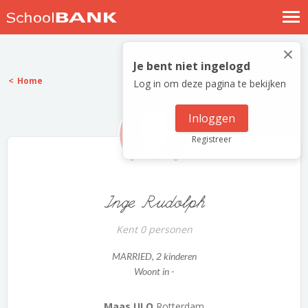
Nostalgische verhalen
×
Log in
Je bent niet ingelogd
Home
Log in om deze pagina te bekijken
Meld je gratis aan
Help
Inloggen
Registreer
Inge Rudolph
Kent 0 personen
MARRIED
, 2 kinderen
Woont in -
Maas ULO
Rotterdam