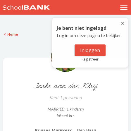
Nostalgische verhalen
×
Log in
Je bent niet ingelogd
Home
Log in om deze pagina te bekijken
Meld je gratis aan
Help
Inloggen
Registreer
Ineke van der Kleij
Kent 1 personen
MARRIED
, 1 kinderen
Woont in -
Prinses Marijkesc...
Den Haag