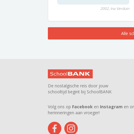
2002, Ina Verduin
Alle s
De nostalgische reis door jouw
schooltijd begint bij SchoolBANK
Volg ons op
Facebook
en
Instagram
en on
herinneringen aan vroeger!