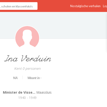
Nostalgische verhalen
Log
Ina Verduin
Kent 0 personen
NA
Woont in -
Minister de Visse...
Maassluis
1940 - 1949