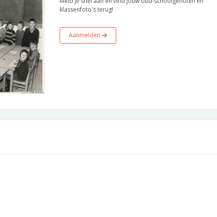
Meld je snel aan en vind jouw oud-schoolgenoten en
klassenfoto's terug!
Aanmelden