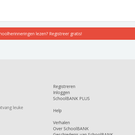
choolherinneringen lezen? Registreer gratis!
Registreren
Inloggen
SchoolBANK PLUS
tvang leuke
Help
Verhalen
Over SchoolBANK
Geschiedenis van SchoolBANK