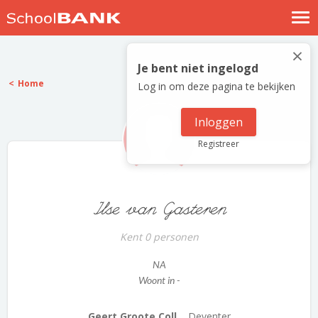
Nostalgische verhalen
×
Log in
Je bent niet ingelogd
Home
Log in om deze pagina te bekijken
Meld je gratis aan
Help
Inloggen
Registreer
Ilse van Gasteren
Kent 0 personen
NA
Woont in -
Geert Groote Coll...
Deventer