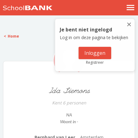
Nostalgische verhalen
×
Log in
Je bent niet ingelogd
Home
Log in om deze pagina te bekijken
Meld je gratis aan
Help
Inloggen
Registreer
Ida Siemons
Kent 6 personen
NA
Woont in -
Bernhard van Leer...
Amsterdam