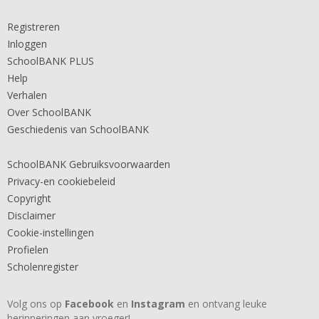
Registreren
Inloggen
SchoolBANK PLUS
Help
Verhalen
Over SchoolBANK
Geschiedenis van SchoolBANK
SchoolBANK Gebruiksvoorwaarden
Privacy-en cookiebeleid
Copyright
Disclaimer
Cookie-instellingen
Profielen
Scholenregister
Volg ons op
Facebook
en
Instagram
en ontvang leuke
herinneringen aan vroeger!