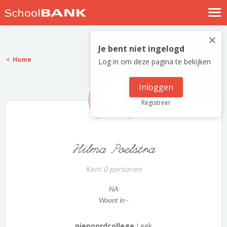
Nostalgische verhalen
×
Log in
Je bent niet ingelogd
Home
Log in om deze pagina te bekijken
Meld je gratis aan
Help
Inloggen
Registreer
Hilma Poelstra
Kent 0 personen
NA
Woont in -
nienoordcollege
Leek