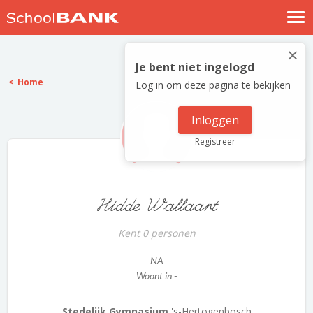
Nostalgische verhalen
×
Log in
Je bent niet ingelogd
Home
Log in om deze pagina te bekijken
Meld je gratis aan
Help
Inloggen
Registreer
Hidde Wallaart
Kent 0 personen
NA
Woont in -
Stedelijk Gymnasium
's-Hertogenbosch