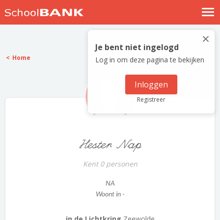
Nostalgische verhalen
×
Log in
Je bent niet ingelogd
Home
Log in om deze pagina te bekijken
Meld je gratis aan
Help
Inloggen
Registreer
Hester Nap
Kent 0 personen
NA
Woont in -
in de Lichtkring
Zeewolde